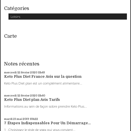
Catégories
Loisirs
Carte
Notes récentes
mercredi 12
février 2020
11h43
Keto Plus Diet France Avis sur la question
Keto Plus Diet plan est un complément alimentaire...
mercredi 12
février 2020
11h40
Keto Plus Diet plan Avis Tarifs
Informations au sein de façon sobre prendre Keto Plus...
mardi 21
mai 2019
13h22
7 Étapes Indispensables Pour Un Démarrage...
1 . Choisissez le style de yoga qui vous convient...