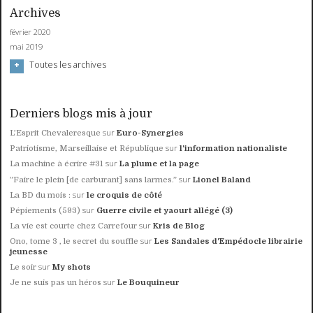
Archives
février 2020
mai 2019
Toutes les archives
Derniers blogs mis à jour
sur
L’Esprit Chevaleresque
Euro-Synergies
sur
Patriotisme, Marseillaise et République
l'information nationaliste
sur
La machine à écrire #31
La plume et la page
sur
”Faire le plein [de carburant] sans larmes.”
Lionel Baland
sur
La BD du mois :
le croquis de côté
sur
Pépiements (593)
Guerre civile et yaourt allégé (3)
sur
La vie est courte chez Carrefour
Kris de Blog
sur
Ono, tome 3 , le secret du souffle
Les Sandales d'Empédocle librairie
jeunesse
sur
Le soir
My shots
sur
Je ne suis pas un héros
Le Bouquineur